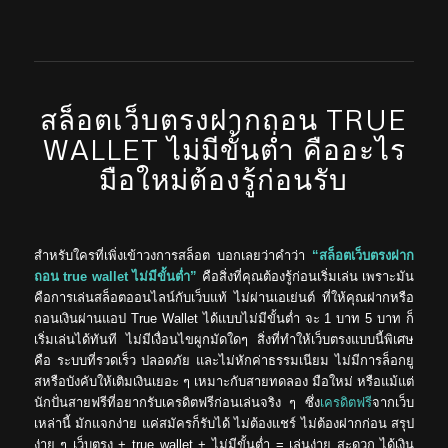
สล็อตเว็บตรงฝากถอน TRUE
WALLET ไม่มีขั้นต่ำ คืออะไร
มือใหม่ต้องรู้ก่อนรับ
สำหรับใครที่เพิ่งเข้าวงการสล็อต บอกเลยว่าคำว่า
“สล็อตเว็บตรงฝาก
ถอน true wallet ไม่มีขั้นต่ำ”
คือสิ่งที่คุณต้องรู้ก่อนเริ่มเล่น เพราะมัน
คือการเล่นสล็อตออนไลน์กับเว็บแท้ ไม่ผ่านเอเย่นต์ ที่ให้คุณฝากหรือ
ถอนเงินผ่านแอป True Wallet ได้แบบไม่มีขั้นต่ำ จะ 1 บาท 5 บาท ก็
เริ่มเล่นได้ทันที ไม่มีเงื่อนไขผูกมัดใดๆ สิ่งที่ทำให้เว็บตรงแบบนี้พิเศษ
คือ ระบบที่รวดเร็ว ปลอดภัย และไม่หักค่าธรรมเนียม ไม่มีการล็อกยู
สหรือบังคับให้เติมเงินเยอะ ๆ เหมาะกับสายทดลอง มือใหม่ หรือแม้แต่
นักปั่นสายฟรีที่อยากรับเครดิตฟรีก่อนเล่นจริง ๆ ซึ่ง
เครดิตฟรี
จากเว็บ
เหล่านี้ มักแจกง่าย แค่สมัครก็รับได้ ไม่ต้องแชร์ ไม่ต้องฝากก่อน สรุป
ง่าย ๆ เว็บตรง + true wallet + ไม่มีขั้นต่ำ = เล่นง่าย สะดวก ได้เงิน