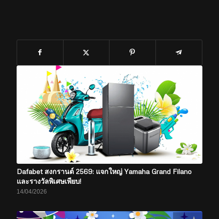
Dafabet สงกรานต์ 2569: แจกใหญ่ Yamaha Grand Filano
และรางวัลพิเศษเพียบ!
14/04/2026