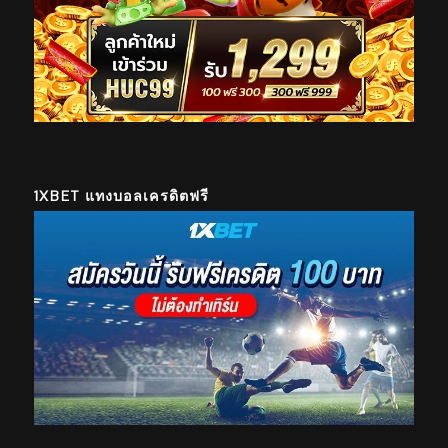
1XBET แทงบอลเครดิตฟรี