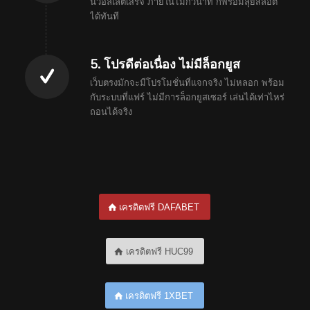
นวอลเล็ตเสร็จ ภายในไม่กี่วินาที ก็พร้อมลุยสล็อต
ได้ทันที
5. โปรดีต่อเนื่อง ไม่มีล็อกยูส
เว็บตรงมักจะมีโปรโมชั่นที่แจกจริง ไม่หลอก พร้อม
กับระบบที่แฟร์ ไม่มีการล็อกยูสเซอร์ เล่นได้เท่าไหร่
ถอนได้จริง
เครดิตฟรี DAFABET
เครดิตฟรี HUC99
เครดิตฟรี 1XBET