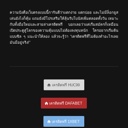
ความปังคือเว็บตรงแบบนี้การันตีว่าแตกง่าย แตกบ่อย และไม่มีล็อกยูส
เล่นยังไงก็คุ้ม แถมยังมีโปรเสริมให้ลุ้นรับโบนัสเพิ่มตลอดทั้งวัน เหมาะ
กับทั้งมือใหม่และสายล่าเครดิตฟรี บอกเลยว่าแค่เริ่มสมัครก็เหมือน
เปิดประตูสู่โลกของความคุ้มแบบไม่ต้องลงทุนหนัก ใครอยากเริ่มต้น
แบบชิล ๆ แนะนำให้ลอง แล้วจะรู้ว่า “เครดิตฟรีที่ไม่ต้องทำอะไรเลย
มันมีอยู่จริง!”
เครดิตฟรี HUC99
เครดิตฟรี DAFABET
เครดิตฟรี 1XBET