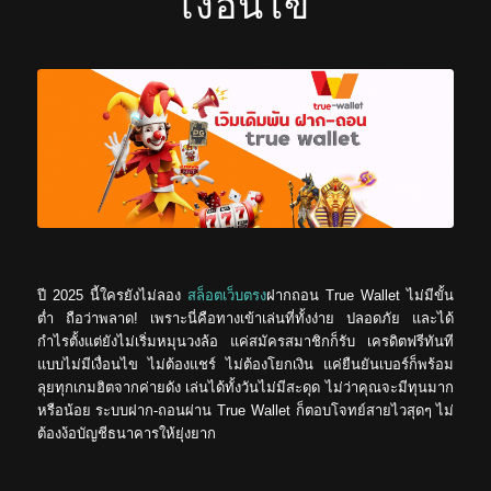
เงื่อนไข
ปี 2025 นี้ใครยังไม่ลอง
สล็อตเว็บตรง
ฝากถอน True Wallet ไม่มีขั้น
ต่ำ ถือว่าพลาด! เพราะนี่คือทางเข้าเล่นที่ทั้งง่าย ปลอดภัย และได้
กำไรตั้งแต่ยังไม่เริ่มหมุนวงล้อ แค่สมัครสมาชิกก็รับ เครดิตฟรีทันที
แบบไม่มีเงื่อนไข ไม่ต้องแชร์ ไม่ต้องโยกเงิน แค่ยืนยันเบอร์ก็พร้อม
ลุยทุกเกมฮิตจากค่ายดัง เล่นได้ทั้งวันไม่มีสะดุด ไม่ว่าคุณจะมีทุนมาก
หรือน้อย ระบบฝาก-ถอนผ่าน True Wallet ก็ตอบโจทย์สายไวสุดๆ ไม่
ต้องง้อบัญชีธนาคารให้ยุ่งยาก