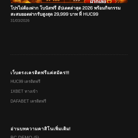
โปรไม่ต้องฝาก โบนัสฟรี อัปเดตล่าสุด 2026 พร้อมกิจกรรม
สะสมยอดฝากรับสูงสุด 29,999 บาท ที่ HUC99
31/03/2026
เว็บตรงเครดิตฟรีแค่สมัคร!!!
HUC99 เครดิตฟรี
1XBET ทางเข้า
DAFABET เครดิตฟรี
อ่านบทความคาสิโนเพิ่มเติม!
BC DEMO
(5)