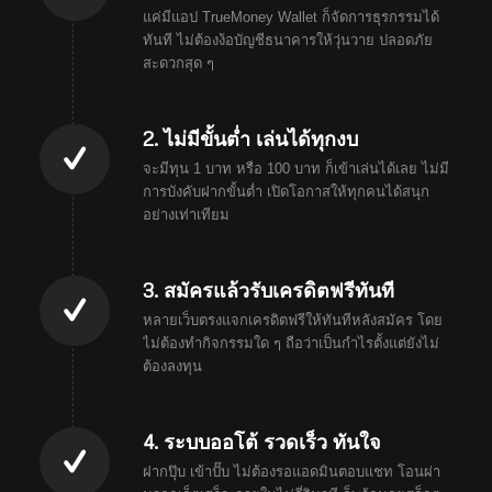
แค่มีแอป TrueMoney Wallet ก็จัดการธุรกรรมได้
ทันที ไม่ต้องง้อบัญชีธนาคารให้วุ่นวาย ปลอดภัย
สะดวกสุด ๆ
2. ไม่มีขั้นต่ำ เล่นได้ทุกงบ
จะมีทุน 1 บาท หรือ 100 บาท ก็เข้าเล่นได้เลย ไม่มี
การบังคับฝากขั้นต่ำ เปิดโอกาสให้ทุกคนได้สนุก
อย่างเท่าเทียม
3. สมัครแล้วรับเครดิตฟรีทันที
หลายเว็บตรงแจกเครดิตฟรีให้ทันทีหลังสมัคร โดย
ไม่ต้องทำกิจกรรมใด ๆ ถือว่าเป็นกำไรตั้งแต่ยังไม่
ต้องลงทุน
4. ระบบออโต้ รวดเร็ว ทันใจ
ฝากปุ๊บ เข้าปั๊บ ไม่ต้องรอแอดมินตอบแชท โอนผ่า