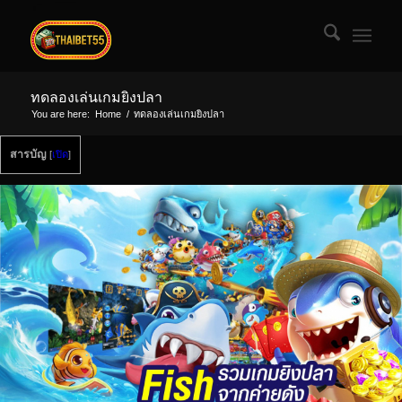
ทดลองเล่นเกมยิงปลา
You are here:
Home
/
ทดลองเล่นเกมยิงปลา
สารบัญ
[
เปิด
]