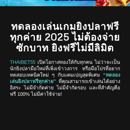
ทดลองเล่นเกมยิงปลาฟรี
ทุกค่าย 2025 ไม่ต้องจ่าย
ซักบาท ยิงฟรีไม่มีลิมิต
THAIBET55
เปิดโอกาสทองให้กับทุกคน ไม่ว่าจะเป็น
นักยิงปลามือใหม่ที่เพิ่งเข้าวงการ หรือมือโปรที่อยาก
ทดสอบเทคนิคใหม่ ๆ กับแคมเปญสุดพิเศษ
“ทดลอง
เล่นยิงปลาฟรีทุกค่าย”
ที่คุณสามารถเข้าเล่นได้อย่าง
อิสระ ไม่มีจำกัดค่าย ไม่มีจำกัดรอบ และที่สำคัญคือ
ฟรี 100% ไม่มีค่าใช้จ่าย!