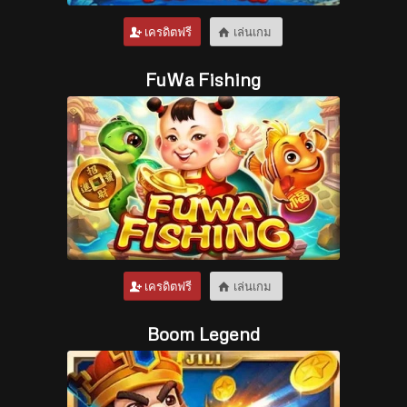
เครดิตฟรี
เล่นเกม
FuWa Fishing
เครดิตฟรี
เล่นเกม
Boom Legend