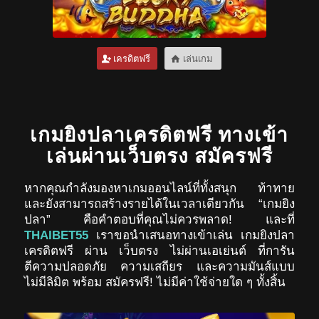
เครดิตฟรี
เล่นเกม
เกมยิงปลาเครดิตฟรี ทางเข้า
เล่นผ่านเว็บตรง สมัครฟรี
หากคุณกำลังมองหาเกมออนไลน์ที่ทั้งสนุก ท้าทาย
และยังสามารถสร้างรายได้ในเวลาเดียวกัน “เกมยิง
ปลา” คือคำตอบที่คุณไม่ควรพลาด! และที่
THAIBET55
เราขอนำเสนอทางเข้าเล่น เกมยิงปลา
เครดิตฟรี ผ่าน เว็บตรง ไม่ผ่านเอเย่นต์ ที่การัน
ตีความปลอดภัย ความเสถียร และความมันส์แบบ
ไม่มีลิมิต พร้อม สมัครฟรี! ไม่มีค่าใช้จ่ายใด ๆ ทั้งสิ้น