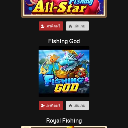
เครดิตฟรี
เล่นเกม
Fishing God
เครดิตฟรี
เล่นเกม
Royal Fishing