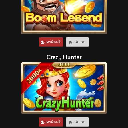
เครดิตฟรี
เล่นเกม
Crazy Hunter
เครดิตฟรี
เล่นเกม