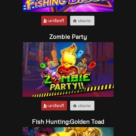
เครดิตฟรี
เล่นเกม
Zombie Party
เครดิตฟรี
เล่นเกม
Fish Hunting:Golden Toad