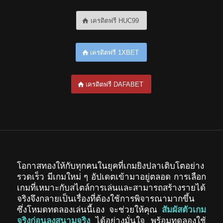
เครดิตฟรี HUC99
เครดิตฟรี 1XBET
เครดิตฟรี DAFABET
โอกาสทองให้กับทุกคน
ในยุคที่เกมยิงปลาเติบโตอย่าง
รวดเร็ว มีเกมใหม่ ๆ อัปเดตเข้ามาอยู่ตลอด การเลือก
เกมที่เหมาะกับสไตล์การเล่นและสามารถสร้างรายได้
จริงจึงกลายเป็นเรื่องที่ต้องใช้การพิจารณามากขึ้น
ซึ่งโหมดทดลองเล่นนี้เอง จะช่วยให้คุณ
สัมผัสตัวเกม
จริงก่อนลงสนามจริง
ได้อย่างมั่นใจ พร้อมทดลองใช้