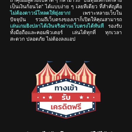
ถ้าคุณมีสูตรยิงปลาดี ๆ ก็สามารถ “ปั้นทุนเล็กให้กลาย
เป็นเงินก้อนโต” ได้แบบง่าย ๆ เลยทีเดียว ที่สำคัญคือ
ไม่ต้องดาวน์โหลดให้ยุ่งยาก!
เพราะหลายเว็บใน
ปัจจุบัน รวมถึเว็บตรงของเราก็เปิดให้คุณสามารถ
เล่นเกมยิงปลาได้เงินจริงผ่านเว็บตรงได้ทันที
รองรับ
ทั้งมือถือและคอมพิวเตอร์ เล่นได้ทุกที่ ทุกเวลา
สะดวก ปลอดภัย ไม่ต้องลงแอป