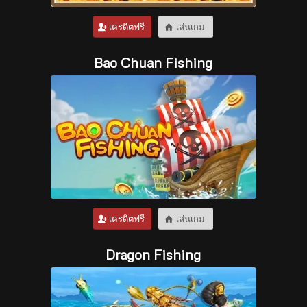
เครดิตฟรี
เล่นเกม
Bao Chuan Fishing
เครดิตฟรี
เล่นเกม
Dragon Fishing