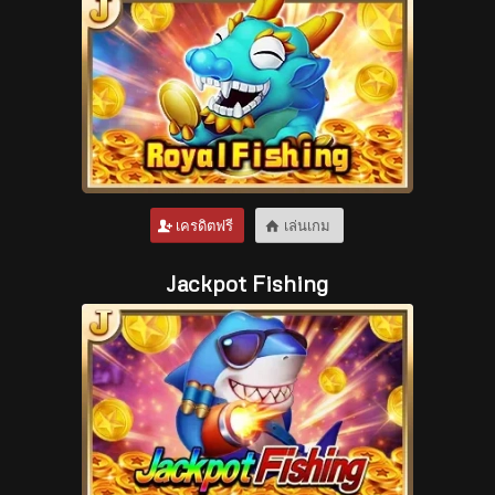
เครดิตฟรี
เล่นเกม
Jackpot Fishing