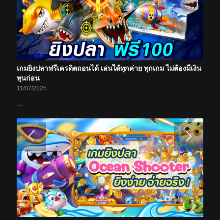
เกมยิงปลาฟรีเครดิตถอนได้ เล่นได้ทุกค่าย ทุกเกม ไม่ต้องมีเงิน
ทุนก่อน
11/07/2025
…