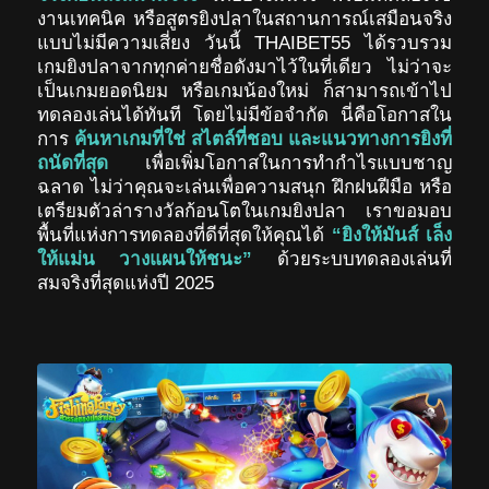
งานเทคนิค หรือสูตรยิงปลาในสถานการณ์เสมือนจริง
แบบไม่มีความเสี่ยง วันนี้ THAIBET55 ได้รวบรวม
เกมยิงปลาจากทุกค่ายชื่อดังมาไว้ในที่เดียว ไม่ว่าจะ
เป็นเกมยอดนิยม หรือเกมน้องใหม่ ก็สามารถเข้าไป
ทดลองเล่นได้ทันที โดยไม่มีข้อจำกัด นี่คือโอกาสใน
การ
ค้นหาเกมที่ใช่ สไตล์ที่ชอบ และแนวทางการยิงที่
ถนัดที่สุด
เพื่อเพิ่มโอกาสในการทำกำไรแบบชาญ
ฉลาด
ไม่ว่าคุณจะเล่นเพื่อความสนุก ฝึกฝนฝีมือ หรือ
เตรียมตัวล่ารางวัลก้อนโตในเกมยิงปลา เราขอมอบ
พื้นที่แห่งการทดลองที่ดีที่สุดให้คุณได้
“ยิงให้มันส์ เล็ง
ให้แม่น วางแผนให้ชนะ”
ด้วยระบบทดลองเล่นที่
สมจริงที่สุดแห่งปี 2025