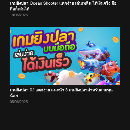
เกมยิงปลา Ocean Shooter แตกง่าย เล่นเพลิน ได้เงินจริง มือ
ถือก็เล่นได้
18/06/2025
…
เกมยิงปลา 0.1 แตกง่าย แนะนำ 3 เกมยิงปลาสำหรับสายทุน
น้อย
05/06/2025
…