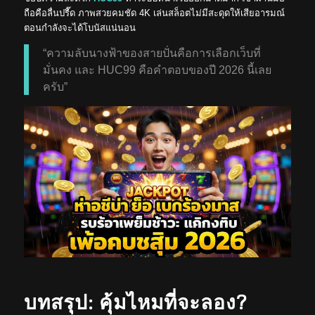
ถือคือลื่นปรื๊ด ภาพสวยคมชัด 4K เล่นสล็อตไม่มีสะดุดให้เสียอารมณ์
ตอนกำลังจะได้โบนัสแน่นอน
“ความลับนางฟ้าของสายปั่นคือการเลือกเว็บที่
มั่นคง และ HUC99 คือคำตอบของปี 2026 นี้เลย
ครับ”
บทสรุป: คุ้มไหมที่จะลอง?