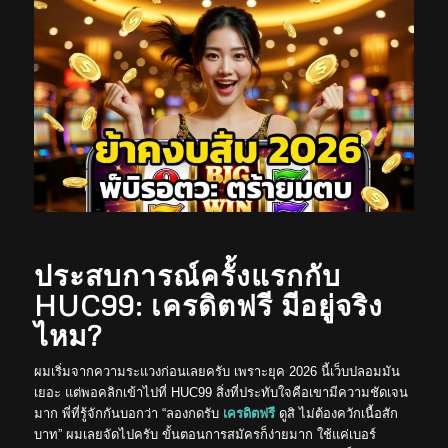
ประสบการณ์ครั้งแรกกับ
HUC99: เครดิตฟรี มีอยู่จริง
ไหม?
ผมเริ่มจากความระแวงก่อนเลยครับ เพราะยุค 2026 นี้เว็บปลอมมัน
เยอะ แต่พอคลิกเข้าไปที่ HUC99 สิ่งที่ประทับใจคือเขามีความชัดเจน
มาก พี่ที่รู้จักกันบอกว่า “ลองกดรับ
เครดิตฟรี
ดูสิ ไม่ต้องควักเนื้อสัก
บาท” ผมเลยจัดไปครับ ขั้นตอนการสมัครก็ง่ายมาก ใช้แค่เบอร์