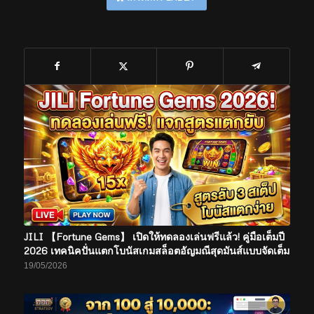
JILI 【Fortune Gems】 เปิดให้ทดลองเล่นฟรีแล้ว! คู่มือเต็มปี
2026 เทคนิคปั่นแตกโบนัสเกมสล็อตอัญมณีสุดมันส์แบบจัดเต็ม
19/05/2026