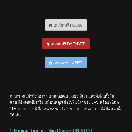
เครดิตฟรี HUC99
เครดิตฟรี DAFABET
เครดิตฟรี 1XBET
ถ้าหากคุณกำลังมองหา เกมสล็อตแนวสยิว ที่เล่นแล้วทั้งฟินทั้งลุ้น
แถมมีธีมเซ็กซี่เร้าใจเหมือนหลุดเข้าไปในโลกของ JAV หรืออะนิเมะ
18+ แบบเบา ๆ นี่คือ เกมสล็อตจริง ๆ จากค่ายเกมต่าง ๆ ที่มีธีมแนวนี้
ให้เล่น:
1. Honey Trap of Diao Chan – PG SLOT