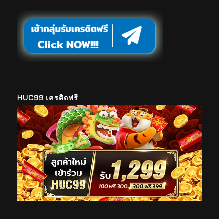
HUC99 เครดิตฟรี