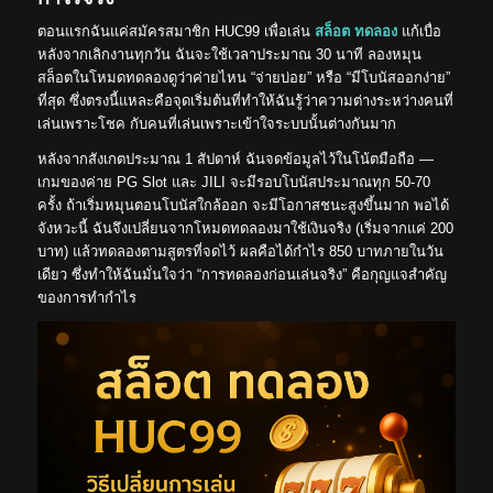
ตอนแรกฉันแค่สมัครสมาชิก HUC99 เพื่อเล่น
สล็อต ทดลอง
แก้เบื่อ
หลังจากเลิกงานทุกวัน ฉันจะใช้เวลาประมาณ 30 นาที ลองหมุน
สล็อตในโหมดทดลองดูว่าค่ายไหน “จ่ายบ่อย” หรือ “มีโบนัสออกง่าย”
ที่สุด ซึ่งตรงนี้แหละคือจุดเริ่มต้นที่ทำให้ฉันรู้ว่าความต่างระหว่างคนที่
เล่นเพราะโชค กับคนที่เล่นเพราะเข้าใจระบบนั้นต่างกันมาก
หลังจากสังเกตประมาณ 1 สัปดาห์ ฉันจดข้อมูลไว้ในโน้ตมือถือ —
เกมของค่าย PG Slot และ JILI จะมีรอบโบนัสประมาณทุก 50-70
ครั้ง ถ้าเริ่มหมุนตอนโบนัสใกล้ออก จะมีโอกาสชนะสูงขึ้นมาก พอได้
จังหวะนี้ ฉันจึงเปลี่ยนจากโหมดทดลองมาใช้เงินจริง (เริ่มจากแค่ 200
บาท) แล้วทดลองตามสูตรที่จดไว้ ผลคือได้กำไร 850 บาทภายในวัน
เดียว ซึ่งทำให้ฉันมั่นใจว่า “การทดลองก่อนเล่นจริง” คือกุญแจสำคัญ
ของการทำกำไร