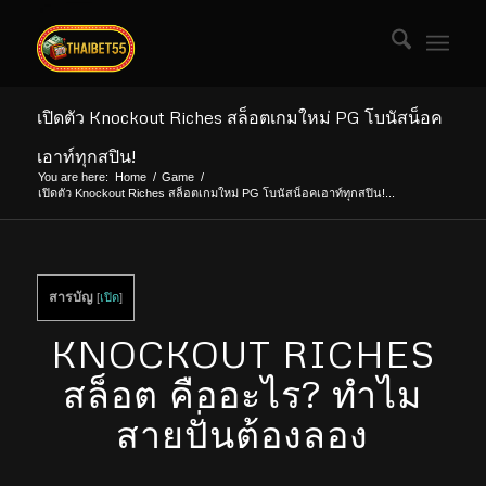
เปิดตัว Knockout Riches สล็อตเกมใหม่ PG โบนัสน็อค
เอาท์ทุกสปิน!
You are here:
Home
/
Game
/
เปิดตัว Knockout Riches สล็อตเกมใหม่ PG โบนัสน็อคเอาท์ทุกสปิน!...
สารบัญ
[
เปิด
]
KNOCKOUT RICHES
สล็อต คืออะไร? ทำไม
สายปั่นต้องลอง