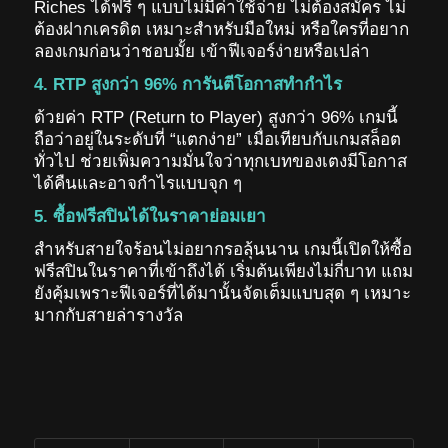
Riches ได้ฟรี ๆ แบบไม่มีค่าใช้จ่าย ไม่ต้องสมัคร ไม่
ต้องฝากเครดิต เหมาะสำหรับมือใหม่ หรือใครที่อยาก
ลองเกมก่อนว่าชอบมั้ย เข้าฟีเจอร์ง่ายหรือเปล่า
4. RTP สูงกว่า 96% การันตีโอกาสทำกำไร
ด้วยค่า RTP (Return to Player) สูงกว่า 96% เกมนี้
ถือว่าอยู่ในระดับที่ “แตกง่าย” เมื่อเทียบกับเกมสล็อต
ทั่วไป ช่วยเพิ่มความมั่นใจว่าทุกเบทของเตงมีโอกาส
ได้คืนและอาจกำไรแบบจุก ๆ
5. ซื้อฟรีสปินได้ในราคาย่อมเยา
สำหรับสายใจร้อนไม่อยากรอลุ้นนาน เกมนี้เปิดให้ซื้อ
ฟรีสปินในราคาที่เข้าถึงได้ เริ่มต้นเพียงไม่กี่บาท แถม
ยังคุ้มเพราะฟีเจอร์ที่ได้มานั้นจัดเต็มแบบสุด ๆ เหมาะ
มากกับสายล่ารางวัล