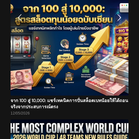
จาก 100 สู่ 10,000: แชร์เทคนิคการปั่นสล็อตเบทน้อยให้ได้ถอน
จริงจากประสบการณ์ตรง
12/05/2026