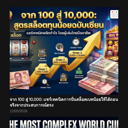
จาก 100 สู่ 10,000: แชร์เทคนิคการปั่นสล็อตเบทน้อยให้ได้ถอน
จริงจากประสบการณ์ตรง
12/05/2026