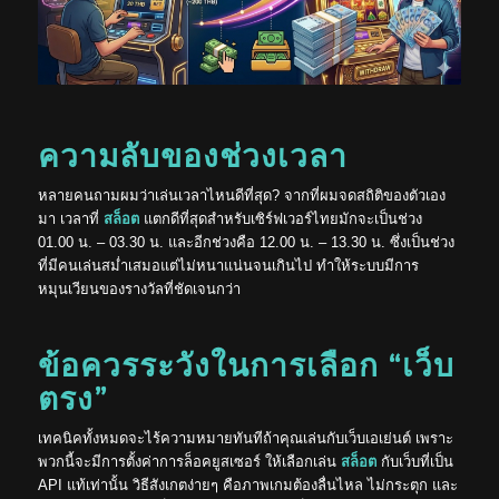
ความลับของช่วงเวลา
หลายคนถามผมว่าเล่นเวลาไหนดีที่สุด? จากที่ผมจดสถิติของตัวเอง
มา เวลาที่
สล็อต
แตกดีที่สุดสำหรับเซิร์ฟเวอร์ไทยมักจะเป็นช่วง
01.00 น. – 03.30 น. และอีกช่วงคือ 12.00 น. – 13.30 น. ซึ่งเป็นช่วง
ที่มีคนเล่นสม่ำเสมอแต่ไม่หนาแน่นจนเกินไป ทำให้ระบบมีการ
หมุนเวียนของรางวัลที่ชัดเจนกว่า
ข้อควรระวังในการเลือก “เว็บ
ตรง”
เทคนิคทั้งหมดจะไร้ความหมายทันทีถ้าคุณเล่นกับเว็บเอเย่นต์ เพราะ
พวกนี้จะมีการตั้งค่าการล็อคยูสเซอร์ ให้เลือกเล่น
สล็อต
กับเว็บที่เป็น
API แท้เท่านั้น วิธีสังเกตง่ายๆ คือภาพเกมต้องลื่นไหล ไม่กระตุก และ