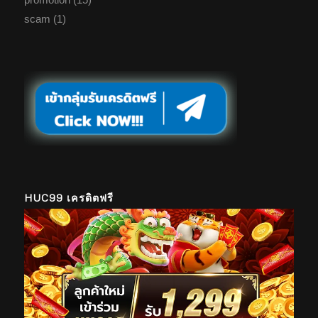
scam
(1)
HUC99 เครดิตฟรี