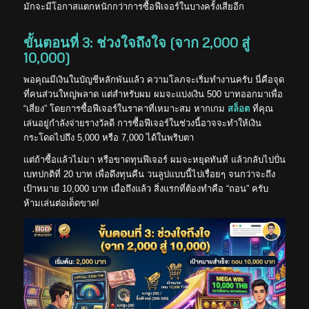
มักจะมีโอกาสแตกหนักกว่าการซื้อฟีเจอร์ในบางครั้งเสียอีก
ขั้นตอนที่ 3: ช่วงใจถึงใจ (จาก 2,000 สู่
10,000)
พอคุณมีเงินในบัญชีหลักพันแล้ว ความโลภจะเริ่มทำงานครับ นี่คือจุด
ที่คนส่วนใหญ่พลาด แต่สำหรับผม ผมจะแบ่งเงิน 500 บาทออกมาเพื่อ
“เสี่ยง” โดยการซื้อฟีเจอร์ในราคาที่เหมาะสม หากเกม
สล็อต
ที่คุณ
เล่นอยู่กำลังจ่ายรางวัลดี การซื้อฟีเจอร์ในช่วงนี้อาจจะทำให้เงิน
กระโดดไปถึง 5,000 หรือ 7,000 ได้ในพริบตา
แต่ถ้าซื้อแล้วไม่มา หรือขาดทุนฟีเจอร์ ผมจะหยุดทันที แล้วกลับไปปั่น
เบทปกติที่ 20 บาท เพื่อดึงทุนคืน วนลูปแบบนี้ไปเรื่อยๆ จนกว่าจะถึง
เป้าหมาย 10,000 บาท เมื่อถึงแล้ว สิ่งแรกที่ต้องทำคือ “ถอน” ครับ
ห้ามเล่นต่อเด็ดขาด!