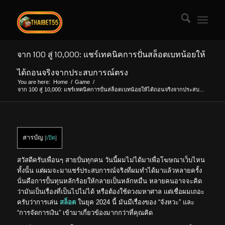
จาก 100 สู่ 10,000: แชร์เทคนิคการปั่นสล็อตเบทน้อยให้
ได้ถอนจริงจากประสบการณ์ตรง
You are here:
Home
/
Game
/
จาก 100 สู่ 10,000: แชร์เทคนิคการปั่นสล็อตเบทน้อยให้ได้ถอนจริงจากประสบ...
สารบัญ
[
เปิด
]
สวัสดีครับเพื่อนๆ สายปั่นทุกคน วันนี้ผมไม่ได้มาเพื่อโฆษณาเว็บไหน
ทั้งนั้น แต่ผมจะมาแชร์ประสบการณ์จริงที่ผมทำได้มาแล้วหลายครั้ง
นั่นคือการปั้นทุนหลักร้อยให้กลายเป็นหลักหมื่น หลายคนอาจจะคิด
ว่ามันเป็นเรื่องที่เป็นไปไม่ได้ หรือต้องใช้ดวงมหาศาล แต่เชื่อผมเถอะ
ครับว่าการเล่น
สล็อต
ในยุค 2024 นี้ มันมีเรื่องของ “จังหวะ” และ
“การจัดการเงิน” เข้ามาเกี่ยวข้องมากกว่าที่คุณคิด