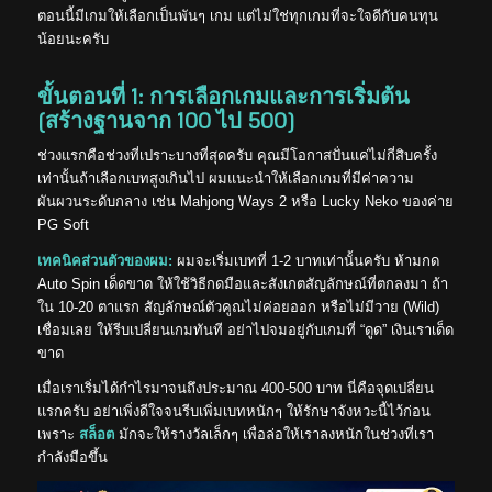
ตอนนี้มีเกมให้เลือกเป็นพันๆ เกม แต่ไม่ใช่ทุกเกมที่จะใจดีกับคนทุน
น้อยนะครับ
ขั้นตอนที่ 1: การเลือกเกมและการเริ่มต้น
(สร้างฐานจาก 100 ไป 500)
ช่วงแรกคือช่วงที่เปราะบางที่สุดครับ คุณมีโอกาสปั่นแค่ไม่กี่สิบครั้ง
เท่านั้นถ้าเลือกเบทสูงเกินไป ผมแนะนำให้เลือกเกมที่มีค่าความ
ผันผวนระดับกลาง เช่น
Mahjong Ways 2
หรือ
Lucky Neko
ของค่าย
PG Soft
เทคนิคส่วนตัวของผม:
ผมจะเริ่มเบทที่ 1-2 บาทเท่านั้นครับ ห้ามกด
Auto Spin เด็ดขาด ให้ใช้วิธีกดมือและสังเกตสัญลักษณ์ที่ตกลงมา ถ้า
ใน 10-20 ตาแรก สัญลักษณ์ตัวคูณไม่ค่อยออก หรือไม่มีวาย (Wild)
เชื่อมเลย ให้รีบเปลี่ยนเกมทันที อย่าไปจมอยู่กับเกมที่ “ดูด” เงินเราเด็ด
ขาด
เมื่อเราเริ่มได้กำไรมาจนถึงประมาณ 400-500 บาท นี่คือจุดเปลี่ยน
แรกครับ อย่าเพิ่งดีใจจนรีบเพิ่มเบทหนักๆ ให้รักษาจังหวะนี้ไว้ก่อน
เพราะ
สล็อต
มักจะให้รางวัลเล็กๆ เพื่อล่อให้เราลงหนักในช่วงที่เรา
กำลังมือขึ้น