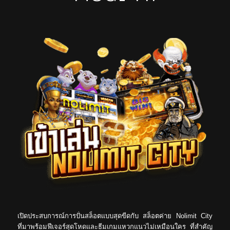
เปิดประสบการณ์การปั่นสล็อตแบบสุดขีดกับ สล็อตค่าย Nolimit City
ที่มาพร้อมฟีเจอร์สุดโหดและธีมเกมแหวกแนวไม่เหมือนใคร ที่สำคัญ