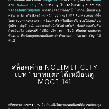
เพียงแค่สมัครสมาชิกกับ
mogi-141
ก็สามารถเข้าสู่โลกของ
สล็อต
ค่าย Nolimit City
ได้แบบง่าย ๆ ไม่มีค่าใช้จ่าย ผู้เล่นสามารถ
ทดลองเดิมพันได้ทุกเกม
จากค่ายสุดฮาร์ดคอร์นี้ ไม่ว่าจะเป็นแนวแอ
คชัน ดาร์ก หรือฟีเจอร์แตกหนัก บอกเลยว่ามีให้เลือกครบแบบไม่กั๊ก
โดยระบบทดลองเล่นจะมาพร้อมเครดิตฟรีเสมือนจริง ช่วยให้คุณเรียน
รู้กติกา สัญลักษณ์ และระบบโบนัสได้อย่างเต็มที่ ก่อนเริ่มลงเดิมพัน
ด้วยเงินจริง สมัครฟรี ไม่มีเงื่อนไขยุ่งยาก ไม่ต้องยืนยันตัวตนหลาย
ขั้นตอน ก็พร้อมลุยกับเกมสล็อตระดับตำนานจาก Nolimit City ได้
ทันที
สล็อตค่าย NOLIMIT CITY
เบท 1 บาทแตกได้เหมือนดู
MOGI-141
สล็อตค่าย Nolimit City ถือเป็นหนึ่งในค่ายเกมสล็อตที่มีความนิยมสูง