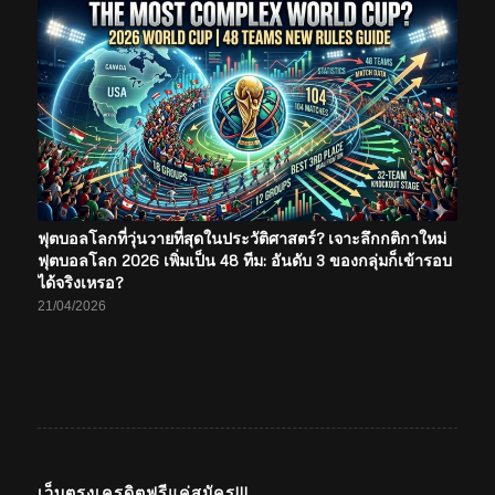
ฟุตบอลโลกที่วุ่นวายที่สุดในประวัติศาสตร์? เจาะลึกกติกาใหม่
ฟุตบอลโลก 2026 เพิ่มเป็น 48 ทีม: อันดับ 3 ของกลุ่มก็เข้ารอบ
ได้จริงเหรอ?
21/04/2026
เว็บตรงเครดิตฟรีแค่สมัคร!!!