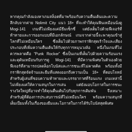
หากคุณกำลังมองหาเกมสล็อตที่มาพร้อมกับความตื่นเต้นและความ
ลึกลับจากค่าย Nolimit City แนว 18+ ที่จะทำให้คุณฟินเหมือนนั่งดู
Mogi-141 เกมที่ไม่เพียงแค่มีธีมเซ็กซี่ แต่ยังเต็มไปด้วยฟีเจอร์ที่
ท้าทายและการออกแบบที่มีเอกลักษณ์ เกมจากค่ายนี้จะพาคุณเข้าสู่
โลกที่ไม่เหมือนใคร ซึ่งเต็มไปด้วยภาพกราฟิกสุดเร้าใจและเสียง
ประกอบที่เพิ่มความตื่นเต้นให้กับทุกการหมุนวงล้อ หนึ่งในเกมที่ไม่
ควรพลาดคือ “Punk Rocker” ซึ่งเป็นเกมที่เต็มไปด้วยความร้อนแรง
และดุดันเหมือนกับการดู Mogi-141 ที่มีความพิเศษในตัวเองด้วย
ฟีเจอร์ที่สามารถปลดล็อกโบนัสและการชนะที่ไม่คาดคิด พร้อมทั้งมี
กราฟิกสุดจัดจ้านและธีมที่แสดงออกถึงความเป็น 18+ ที่ตอบโจทย์
สำหรับผู้เล่นที่ชอบความท้าทายและบรรยากาศที่ร้อนแรง เกมเหล่านี้
ไม่เพียงแค่ให้ความสนุกในการเล่น แต่ยังมอบโอกาสในการชนะ
รางวัลใหญ่ที่อาจทำให้คุณตื่นเต้นไปกับทุกการเดิมพัน จึงเหมาะ
สำหรับผู้ที่ต้องการประสบการณ์ที่ไม่เหมือนใคร พร้อมความสนุกที่
เต็มเปี่ยมทั้งในเรื่องของธีมและโอกาสในการได้รับโบนัสสุดพิเศษ