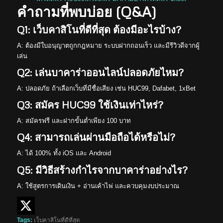
คำถามที่พบบ่อย (Q&A)
Q1: เว็บคาสิโนที่ดีที่สุด ต้องมีอะไรบ้าง?
A: ต้องมีใบอนุญาตถูกกฎหมาย ระบบฝากถอนเร็ว และมีรีวิวดีจากผู้
เล่น
Q2: เล่นบาคาร่าออนไลน์ปลอดภัยไหม?
A: ปลอดภัย ถ้าเลือกเว็บที่มีชื่อเสียง เช่น HUC99, Dafabet, 1xBet
Q3: สมัคร HUC99 ใช้เงินเท่าไหร่?
A: สมัครฟรี และฝากขั้นต่ำเพียง 100 บาท
Q4: สามารถเล่นผ่านมือถือได้หรือไม่?
A: ได้ 100% ทั้ง iOS และ Android
Q5: มีวิธีสร้างกำไรจากบาคาร่าอย่างไร?
A: ใช้สูตรการเดินเงิน + อ่านเค้าไพ่ และควบคุมงบประมาณ
Tags:
เว็บคาสิโนที่ดีที่สุด