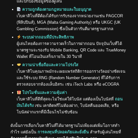
และปกป้องข้อมูลของผู้เล่น
ความถูกต้องตามกฎหมายและใบอนุญาต
เว็บคาสิโนที่ดีต้องได้รับการรับรองจากหน่วยงานเช่น PAGCOR
(ฟิลิปปินส์), MGA (Malta Gaming Authority) หรือ UKGC (UK
Gambling Commission) ซึ่งเป็นตัวการันตีมาตรฐานสากล
ระบบฝากถอนที่มีประสิทธิภาพ
ผู้เล่นไทยต้องการความรวดเร็วในการฝากถอน ปัจจุบันเว็บที่ได้
มาตรฐานจะรองรับ Mobile Banking, QR Code และ TrueMoney
Wallet ที่โอนเงินเสร็จภายใน 30 วินาที
ความน่าเชื่อถือและความโปร่งใส
เว็บคาสิโนคุณภาพมักจะเผยแพร่สถิติการออกรางวัลอย่างชัดเจน
และใช้ระบบ RNG (Random Number Generator) ที่ได้รับการ
ตรวจสอบจากห้องแล็บอิสระ เช่น iTech Labs หรือ eCOGRA
โปรโมชั่นและความคุ้มค่า
เว็บคาสิโนที่ดีที่สุดจะไม่ใช่แค่ให้โบนัส แต่ต้องเป็นโบนัสที่
ถอน
เงินได้จริง
เช่น เครดิตฟรีไม่ต้องฝาก, โบนัสคืนยอดเสีย, หรือ
โบนัสฝากแรกที่มีเงื่อนไขไม่ซับซ้อน
ดังนั้นการเลือกเว็บคาสิโนที่ได้มาตรฐานไม่เพียงแต่เพิ่มโอกาสทำ
กำไร แต่ยังเป็น
การลงทุนที่ปลอดภัยและยั่งยืน
สำหรับผู้เล่นไทยที่