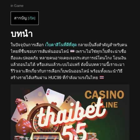
in
Game
สารบัญ
[
เปิด
]
บทนำ
ในปัจจุบันการเลือก
เว็บคาสิโนที่ดีที่สุด
กลายเป็นสิ่งสำคัญสำหรับคน
ไทยที่ชื่นชอบการเดิมพันออนไลน์
เพราะไม่ใช่ทุกเว็บที่จะน่าเชื่อ
ถือและปลอดภัย หลายคนอาจเคยเจอประสบการณ์โดนโกง โอนเงิน
แล้วถอนไม่ได้ หรือเล่นแล้วระบบไม่แฟร์ ดังนั้นบทความนี้เราจะมา
รีวิวเจาะลึกเกี่ยวกับการเลือกเว็บพนันออนไลน์ พร้อมทั้งแนะนำวิธี
สร้างรายได้เสริมผ่าน HUC99 ที่กำลังมาแรงในไทย