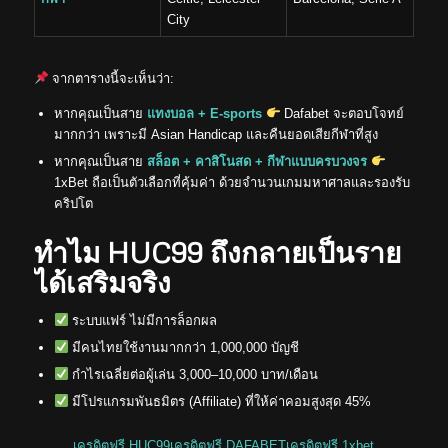
City
จากตารางนี้จะเห็นว่า:
หากคุณเป็นสาย
แทงบอล + E-sports
Dafabet จะตอบโจทย์
มากกว่า เพราะมี Asian Handicap และคืนยอดเสียกีฬาที่สูง
หากคุณเป็นสาย
สล็อต + คาสิโนสด + กีฬาแบบครบวงจร
1xBet ถือเป็นตัวเลือกที่คุ้มค่า ด้วยจำนวนเกมมหาศาลและรองรับ
คริปโต
ทำไม HUC99 ถึงกลายเป็นราย
ได้เสริมจริง
ระบบแฟร์ ไม่มีการล็อกผล
มีคนไทยใช้งานมากกว่า 1,000,000 บัญชี
กำไรเฉลี่ยต่อผู้เล่น 3,000–10,000 บาท/เดือน
มีโปรแกรมพันธมิตร (Affiliate) ที่ให้ค่าคอมสูงสุด 45%
เครดิตฟรี HUC99
เครดิตฟรี DAFABET
เครดิตฟรี 1xbet