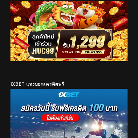
1XBET แทงบอลเครดิตฟรี