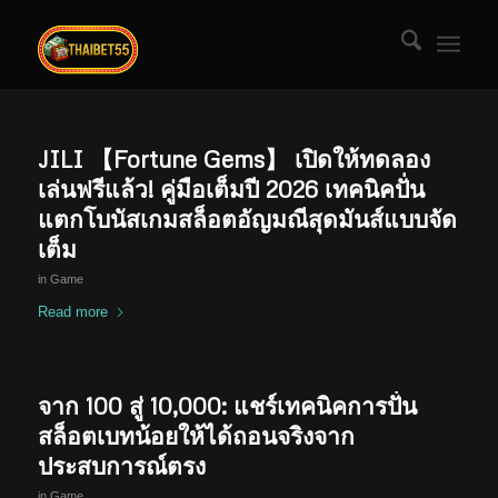
JILI 【Fortune Gems】 เปิดให้ทดลอง
เล่นฟรีแล้ว! คู่มือเต็มปี 2026 เทคนิคปั่น
แตกโบนัสเกมสล็อตอัญมณีสุดมันส์แบบจัด
เต็ม
in
Game
Read more
จาก 100 สู่ 10,000: แชร์เทคนิคการปั่น
สล็อตเบทน้อยให้ได้ถอนจริงจาก
ประสบการณ์ตรง
in
Game