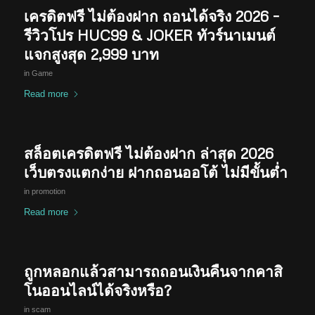
เครดิตฟรี ไม่ต้องฝาก ถอนได้จริง 2026 –
รีวิวโปร HUC99 & JOKER ทัวร์นาเมนต์
แจกสูงสุด 2,999 บาท
in
Game
Read more
สล็อตเครดิตฟรี ไม่ต้องฝาก ล่าสุด 2026
เว็บตรงแตกง่าย ฝากถอนออโต้ ไม่มีขั้นต่ำ
in
promotion
Read more
ถูกหลอกแล้วสามารถถอนเงินคืนจากคาสิ
โนออนไลน์ได้จริงหรือ?
in
scam